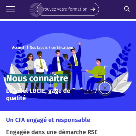
Panneau de gestion des cookies
Trouvez votre formation
Accueil
Nos labels / certifications
Nous connaître
Le label LUCIE, gage de
qualité
Un CFA engagé et responsable
Engagée dans une démarche RSE