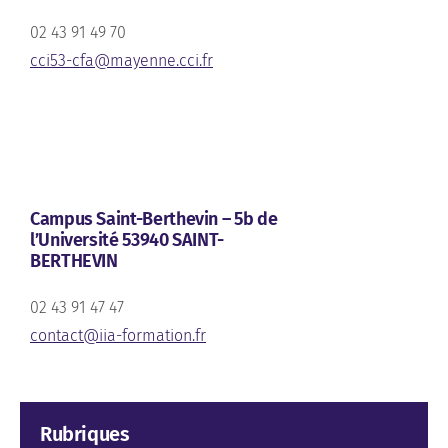
02 43 91 49 70
cci53-cfa@mayenne.cci.fr
Campus Saint-Berthevin – 5b de
l’Université 53940 SAINT-
BERTHEVIN
02 43 91 47 47
contact@iia-formation.fr
Rubriques