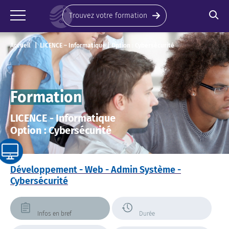
Panneau de gestion des cookies
Trouvez votre formation
Accueil
LICENCE – Informatique | Option : Cybersécurité
Formation
LICENCE - Informatique
Option : Cybersécurité
Développement - Web - Admin Système -
Cybersécurité
Infos en bref
Durée